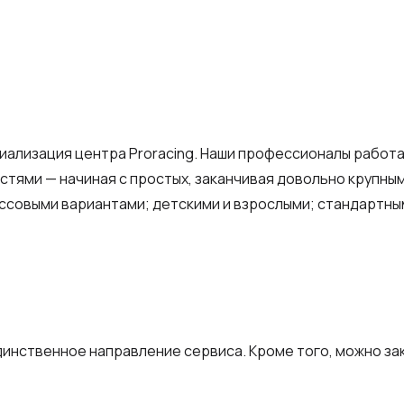
ализация центра Proracing. Наши профессионалы работаю
стями — начиная с простых, заканчивая довольно крупн
ссовыми вариантами; детскими и взрослыми; стандартны
динственное направление сервиса. Кроме того, можно зак