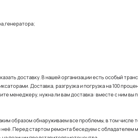
ра,генератора;
аказать доставку. В нашей организации есть особый тран
ксаторами. Доставка, разгрузка и погрузка на 100 проце
ите менеджеру, нужна ли вам доставка: вместе с ним вы
ким образом обнаруживаем все проблемы, в том числе те
ез неё. Перед стартом ремонта беседуем с обладателем
ь на позиции представителя мотоцентра.