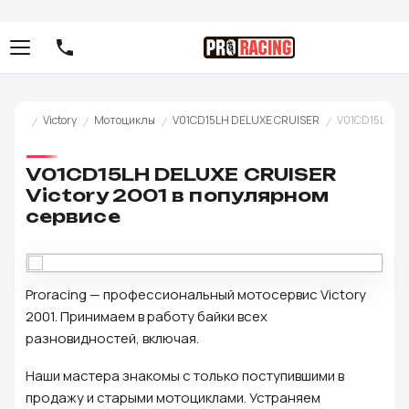
Victory
Мотоциклы
V01CD15LH DELUXE CRUISER
V01CD15LH DE
V01CD15LH DELUXE CRUISER
Victory 2001 в популярном
сервисе
Proracing — профессиональный мотосервис Victory
2001. Принимаем в работу байки всех
разновидностей, включая.
Наши мастера знакомы с только поступившими в
продажу и старыми мотоциклами. Устраняем