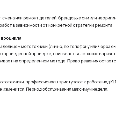
смена или ремонт деталей, брендовые они или неоригин
абот в зависимости от конкретной стратегии ремонта.
адроцикла
ельцем мототехники (лично, по телефону или через e-m
проведенной проверке, описывает возможные варианты 
аивает на определенном методе. Право решения остается
тотехники, профессионалы приступают к работе над KLF22
е изменится. Период обслуживания максимум неделя.