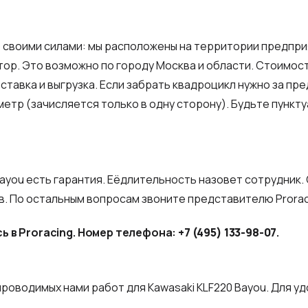
 своими силами: мы расположены на территории предприя
ор. Это возможно по городу Москва и области. Стоимость
оставка и выгрузка. Если забрать квадроцикл нужно за пр
етр (зачисляется только в одну сторону). Будьте пункту
ayou есть гарантия. Еёдлительность назовет сотрудник.
. По остальным вопросам звоните представителю Prorac
ь в Proracing. Номер телефона:
+7 (495) 133-98-07
.
роводимых нами работ для Kawasaki KLF220 Bayou. Для у